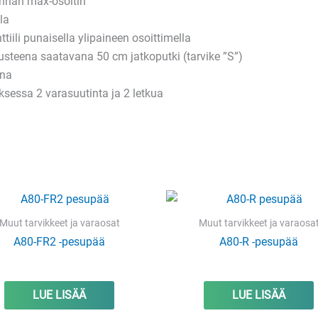
nnan max-osoitin
la
tiili punaisella ylipaineen osoittimella
usteena saatavana 50 cm jatkoputki (tarvike ”S”)
hna
sessa 2 varasuutinta ja 2 letkua
Muut tarvikkeet ja varaosat
Muut tarvikkeet ja varaosa
A80-FR2 -pesupää
A80-R -pesupää
LUE LISÄÄ
LUE LISÄÄ