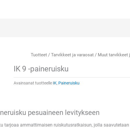
Tuotteet
/
Tarvikkeet ja varaosat
/
Muut tarvikkeet 
IK 9 -paineruisku
Avainsanat tuotteelle
IK
,
Paineruisku
ineruisku pesuaineen levitykseen
ku tarjoaa ammattimaisen ruiskutusratkaisun, jolla saavutetaan op