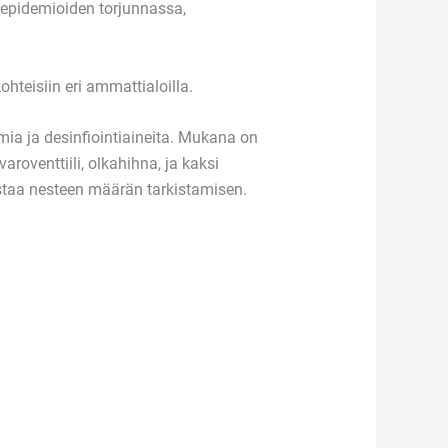
a epidemioiden torjunnassa,
hteisiin eri ammattialoilla.
timia ja desinfiointiaineita. Mukana on
varoventtiili, olkahihna, ja kaksi
istaa nesteen määrän tarkistamisen.