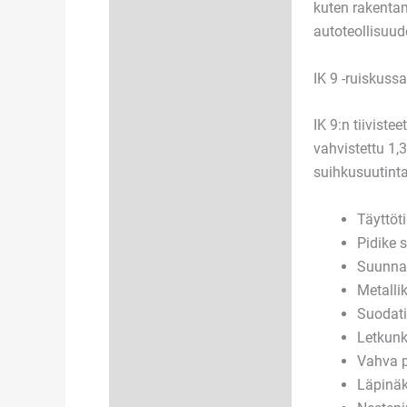
kuten rakentam
autoteollisuude
IK 9 -ruiskuss
IK 9:n tiiviste
vahvistettu 1,3
suihkusuutinta
Täyttöti
Pidike s
Suunnat
Metalli
Suodati
Letkunk
Vahva p
Läpinäk