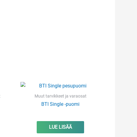
t
Muut tarvikkeet ja varaosat
BTI Single -puomi
LUE LISÄÄ