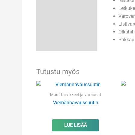
Nestepi
Letkuke
Varovent
Lisävar
Olkahi
Pakkauk
Tutustu myös
Muut tarvikkeet ja varaosat
Viemärinavaussuutin
LUE LISÄÄ