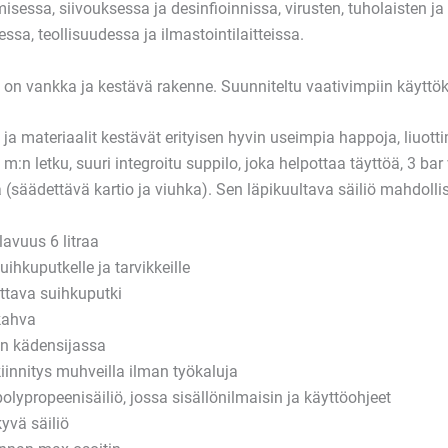
isessa, siivouksessa ja desinfioinnissa, virusten, tuholaisten j
ssa, teollisuudessa ja ilmastointilaitteissa.
a on vankka ja kestävä rakenne. Suunniteltu vaativimpiin käyttöko
et ja materiaalit kestävät erityisen hyvin useimpia happoja, liuot
 m:n letku, suuri integroitu suppilo, joka helpottaa täyttöä, 3 bar 
 (säädettävä kartio ja viuhka). Sen läpikuultava säiliö mahdoll
lavuus 6 litraa
uihkuputkelle ja tarvikkeille
tava suihkuputki
kahva
n kädensijassa
iinnitys muhveilla ilman työkaluja
olypropeenisäiliö, jossa sisällönilmaisin ja käyttöohjeet
yvä säiliö