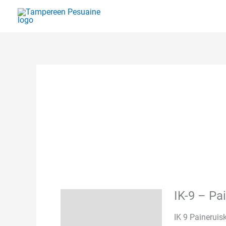
Siirry
sisältöön
IK-9 – Pa
Kuvaus
IK 9 Paineruis