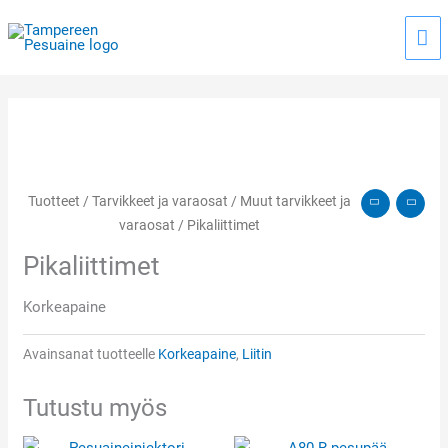
Siirry
Pää
sisältöön
Tuotteet
/
Tarvikkeet ja varaosat
/
Muut tarvikkeet ja
varaosat
/ Pikaliittimet
Pikaliittimet
Korkeapaine
Avainsanat tuotteelle
Korkeapaine
,
Liitin
Tutustu myös