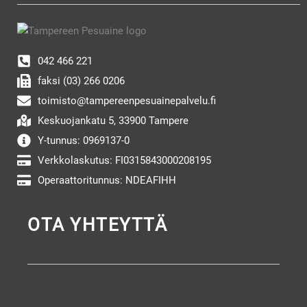
042 466 221
faksi (03) 266 0206
toimisto@tampereenpesuainepalvelu.fi
Keskuojankatu 5, 33900 Tampere
Y-tunnus: 0969137-0
Verkkolaskutus: FI0315843000208195
Operaattoritunnus: NDEAFIHH
OTA YHTEYTTÄ