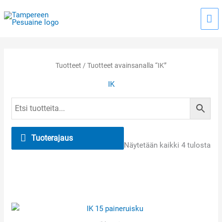
Siirry
Pää
sisältöön
Tuotteet
/ Tuotteet avainsanalla “IK”
IK
Tuoterajaus
Näytetään kaikki 4 tulosta