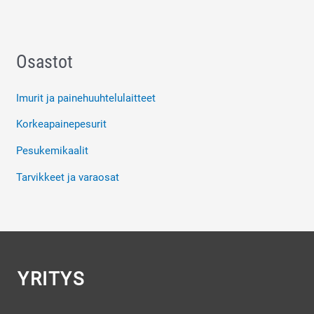
Osastot
Imurit ja painehuuhtelulaitteet
Korkeapainepesurit
Pesukemikaalit
Tarvikkeet ja varaosat
YRITYS