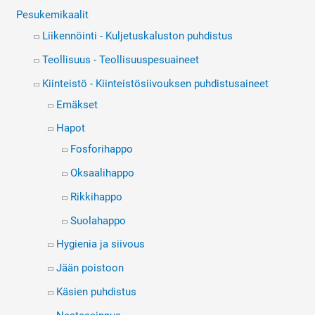
Pesukemikaalit
Liikennöinti - Kuljetuskaluston puhdistus
Teollisuus - Teollisuuspesuaineet
Kiinteistö - Kiinteistösiivouksen puhdistusaineet
Emäkset
Hapot
Fosforihappo
Oksaalihappo
Rikkihappo
Suolahappo
Hygienia ja siivous
Jään poistoon
Käsien puhdistus