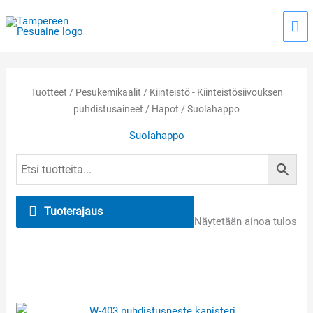
Siirry
Pää
sisältöön
Tuotteet
/
Pesukemikaalit
/
Kiinteistö - Kiinteistösiivouksen
puhdistusaineet
/
Hapot
/ Suolahappo
Suolahappo
Tuoterajaus
Näytetään ainoa tulos