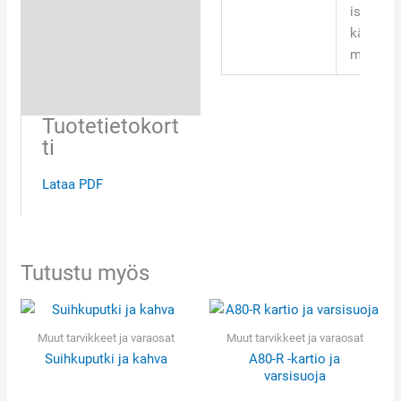
iskunke
käsiosa
muovia
Tuotetietokort
ti
Lataa PDF
Tutustu myös
Muut tarvikkeet ja varaosat
Muut tarvikkeet ja varaosat
Suihkuputki ja kahva
A80-R -kartio ja
varsisuoja