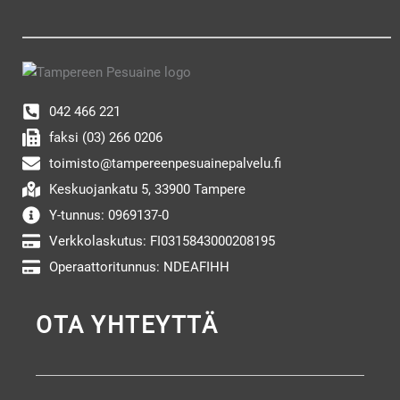
042 466 221
faksi (03) 266 0206
toimisto@tampereenpesuainepalvelu.fi
Keskuojankatu 5, 33900 Tampere
Y-tunnus: 0969137-0
Verkkolaskutus: FI0315843000208195
Operaattoritunnus: NDEAFIHH
OTA YHTEYTTÄ