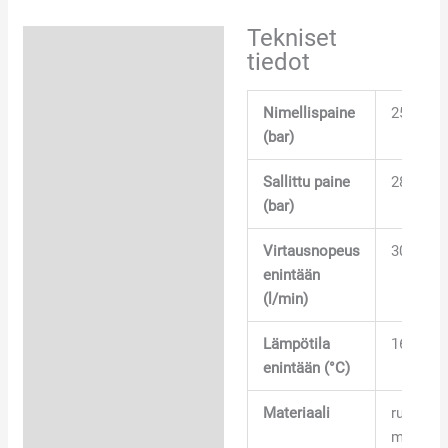
Tekniset
Tekniset tiedot
tiedot
Tuotetietokortti
Nimellispaine
250
(bar)
Sallittu paine
280
(bar)
Virtausnopeus
30
enintään
(l/min)
Lämpötila
160
enintään (°C)
Materiaali
runko
messink