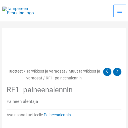
Siirry
Pääv
sisältöön
Tuotteet
/
Tarvikkeet ja varaosat
/
Muut tarvikkeet ja
varaosat
/ RF1 -paineenalennin
RF1 -paineenalennin
Paineen alentaja
Avainsana tuotteelle
Paineenalennin