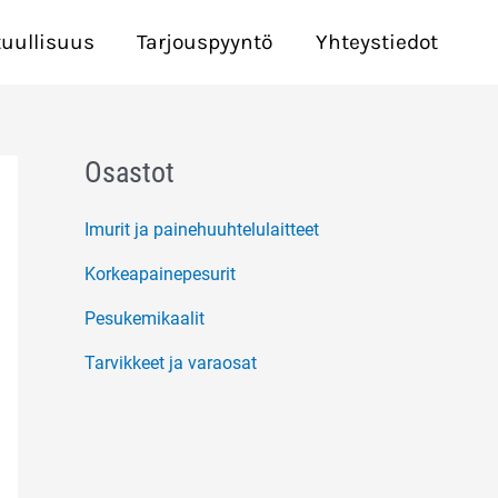
tuullisuus
Tarjouspyyntö
Yhteystiedot
Osastot
Imurit ja painehuuhtelulaitteet
Korkeapainepesurit
Pesukemikaalit
Tarvikkeet ja varaosat