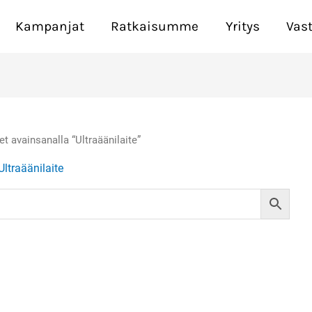
Kampanjat
Ratkaisumme
Yritys
Vas
et avainsanalla “Ultraäänilaite”
Ultraäänilaite