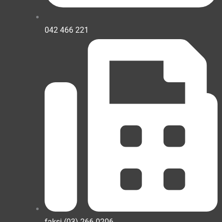
042 466 221
faksi (03) 266 0206