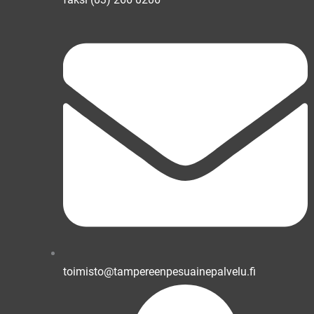
toimisto@tampereenpesuainepalvelu.fi