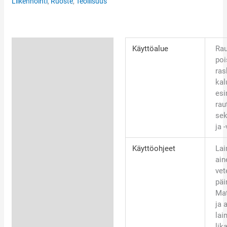
Liikennöinti
,
Ruoste
,
Teollisuus
Lisätiedot
Käyttöalue
Rau
poi
Käyttöturvatiedote
ras
kal
esi
rau
sek
ja 
Käyttöohjeet
Lai
ain
vet
päi
Mat
ja 
lai
lik