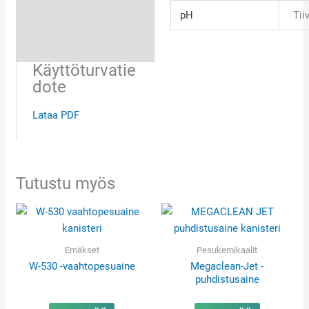
pH
Tii
Käyttöturvatie
dote
Lataa PDF
Tutustu myös
Emäkset
Pesukemikaalit
W-530 -vaahtopesuaine
Megaclean-Jet -
puhdistusaine