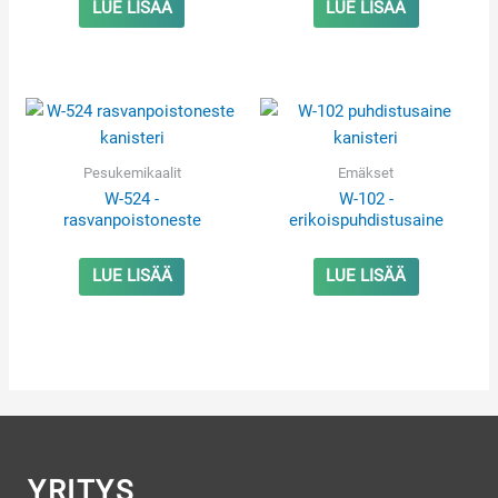
LUE LISÄÄ
LUE LISÄÄ
Pesukemikaalit
Emäkset
W-524 -
W-102 -
rasvanpoistoneste
erikoispuhdistusaine
LUE LISÄÄ
LUE LISÄÄ
YRITYS