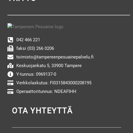
042 466 221
faksi (03) 266 0206
toimisto@tampereenpesuainepalvelu.fi
Keskuojankatu 5, 33900 Tampere
Y-tunnus: 0969137-0
Verkkolaskutus: FI0315843000208195
Operaattoritunnus: NDEAFIHH
OTA YHTEYTTÄ