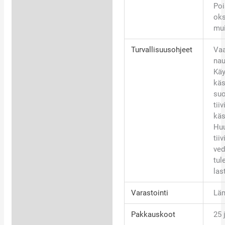
Poi
oks
mui
Turvallisuusohjeet
Vaa
nau
Käy
käs
suo
tiiv
käs
Hu
tii
ved
tul
las
Varastointi
Läm
Pakkauskoot
25 