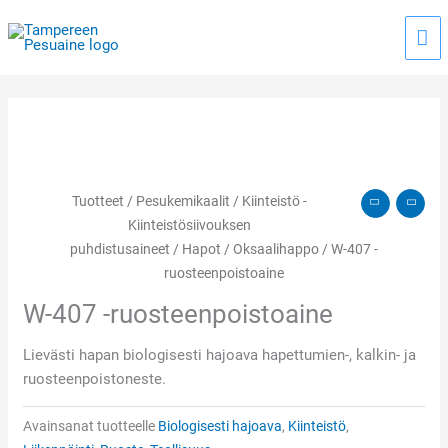
Siirry
Pää
sisältöön
Tuotteet
/
Pesukemikaalit
/
Kiinteistö -
Kiinteistösiivouksen
puhdistusaineet
/
Hapot
/
Oksaalihappo
/ W-407 -
ruosteenpoistoaine
W-407 -ruosteenpoistoaine
Lievästi hapan biologisesti hajoava hapettumien-, kalkin- ja
ruosteenpoistoneste.
Avainsanat tuotteelle
Biologisesti hajoava
,
Kiinteistö
,