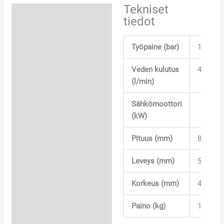
Tekniset
Tekniset tiedot
tiedot
Työpaine (bar)
150
Veden kulutus
42
(l/min)
Sähkömoottori
11
(kW)
Pituus (mm)
850
Leveys (mm)
500
Korkeus (mm)
430
Paino (kg)
100