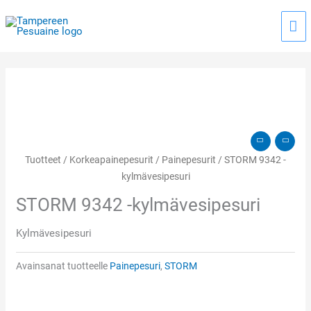
Siirry
Pää
sisältöön
Tuotteet
/
Korkeapainepesurit
/
Painepesurit
/ STORM 9342 -
kylmävesipesuri
STORM 9342 -kylmävesipesuri
Kylmävesipesuri
Avainsanat tuotteelle
Painepesuri
,
STORM