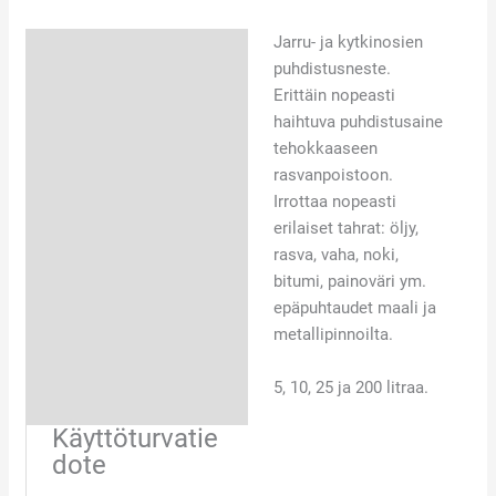
Jarru- ja kytkinosien
Kuvaus
puhdistusneste.
Käyttöturvatiedote
Erittäin nopeasti
haihtuva puhdistusaine
tehokkaaseen
rasvanpoistoon.
Irrottaa nopeasti
erilaiset tahrat: öljy,
rasva, vaha, noki,
bitumi, painoväri ym.
epäpuhtaudet maali ja
metallipinnoilta.
5, 10, 25 ja 200 litraa.
Käyttöturvatie
dote