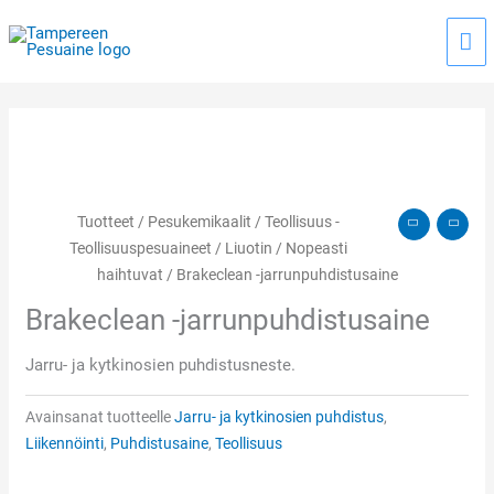
Siirry
Pää
sisältöön
Tuotteet
/
Pesukemikaalit
/
Teollisuus -
Teollisuuspesuaineet
/
Liuotin
/
Nopeasti
haihtuvat
/ Brakeclean -jarrunpuhdistusaine
Brakeclean -jarrunpuhdistusaine
Jarru- ja kytkinosien puhdistusneste.
Avainsanat tuotteelle
Jarru- ja kytkinosien puhdistus
,
Liikennöinti
,
Puhdistusaine
,
Teollisuus