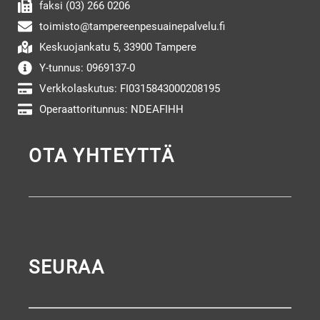
faksi (03) 266 0206
toimisto@tampereenpesuainepalvelu.fi
Keskuojankatu 5, 33900 Tampere
Y-tunnus: 0969137-0
Verkkolaskutus: FI0315843000208195
Operaattoritunnus: NDEAFIHH
OTA YHTEYTTÄ
SEURAA